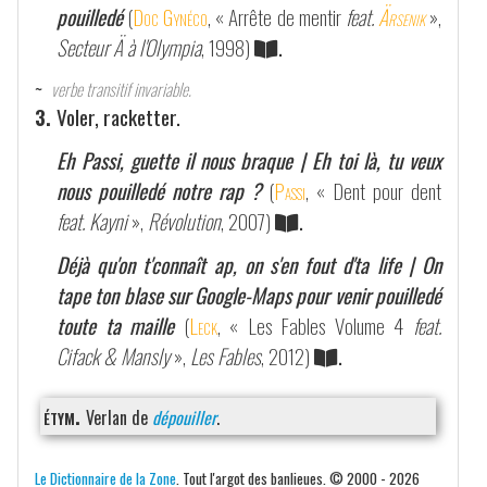
pouilledé
(
Doc Gynéco
, « Arrête de mentir
feat.
Ärsenik
»,
Secteur Ä à l'Olympia
, 1998)
.
~
verbe transitif invariable.
3.
Voler, racketter.
Eh Passi, guette il nous braque | Eh toi là, tu veux
nous pouilledé notre rap ?
(
Passi
, « Dent pour dent
feat. Kayni
»,
Révolution
, 2007)
.
Déjà qu'on t'connaît ap, on s'en fout d'ta life | On
tape ton blase sur Google-Maps pour venir pouilledé
toute ta maille
(
Leck
, « Les Fables Volume 4
feat.
Cifack & Mansly
»,
Les Fables
, 2012)
.
étym.
Verlan de
dépouiller
.
Le Dictionnaire de la Zone
. Tout l'argot des banlieues. © 2000 - 2026