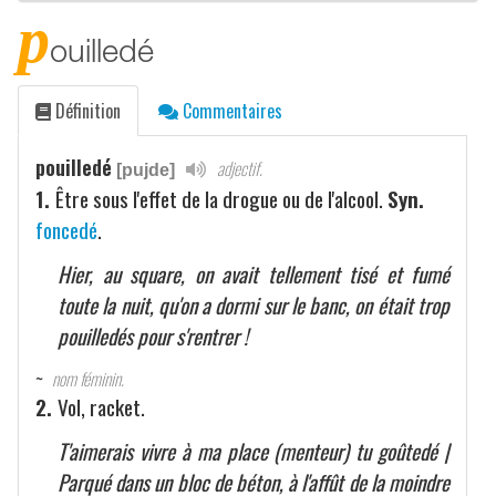
p
ouilledé
Définition
Commentaires
pouilledé
adjectif.
[pujde]
1.
Être sous l'effet de la drogue ou de l'alcool.
Syn.
foncedé
.
Hier, au square, on avait tellement tisé et fumé
toute la nuit, qu'on a dormi sur le banc, on était trop
pouilledés pour s'rentrer !
~
nom féminin.
2.
Vol, racket.
T'aimerais vivre à ma place (menteur) tu goûtedé |
Parqué dans un bloc de béton, à l'affût de la moindre