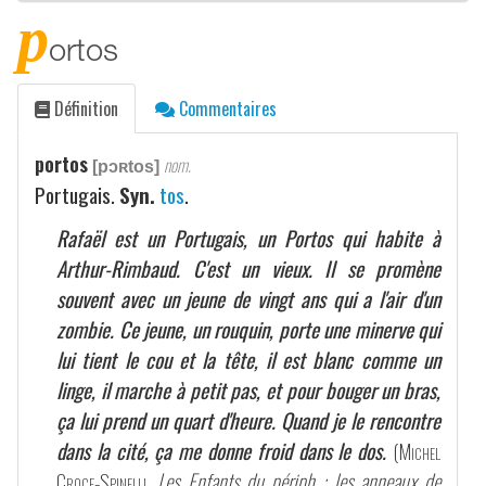
p
ortos
Définition
Commentaires
portos
nom.
[pɔʀtos]
Portugais.
Syn.
tos
.
Rafaël est un Portugais, un Portos qui habite à
Arthur-Rimbaud. C'est un vieux. Il se promène
souvent avec un jeune de vingt ans qui a l'air d'un
zombie. Ce jeune, un rouquin, porte une minerve qui
lui tient le cou et la tête, il est blanc comme un
linge, il marche à petit pas, et pour bouger un bras,
ça lui prend un quart d'heure. Quand je le rencontre
dans la cité, ça me donne froid dans le dos.
(
Michel
Croce-Spinelli
,
Les Enfants du périph : les anneaux de