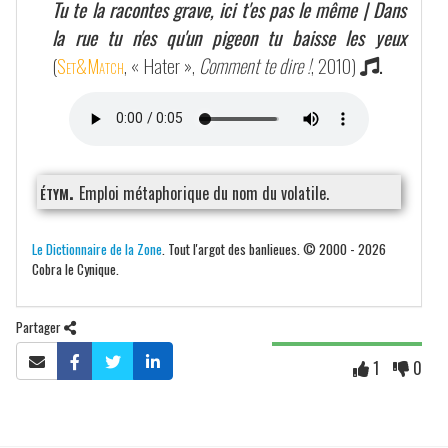
Tu te la racontes grave, ici t'es pas le même | Dans
la rue tu n'es qu'un pigeon tu baisse les yeux
(
Set&Match
, « Hater »,
Comment te dire !
, 2010)
.
étym.
Emploi métaphorique du nom du volatile.
Le Dictionnaire de la Zone
. Tout l'argot des banlieues. © 2000 - 2026
Cobra le Cynique.
Partager
1
0