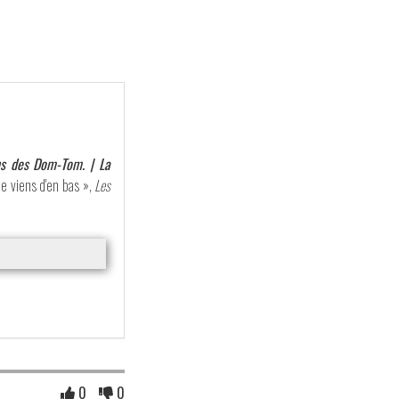
ns des Dom-Tom. | La
 Je viens d'en bas »,
Les
0
0