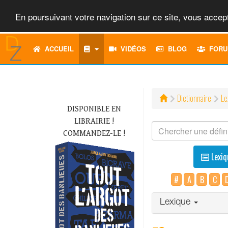
En poursuivant votre navigation sur ce site, vous accept
ACCUEIL
VIDÉOS
BLOG
FORU
Dictionnaire
Le
DISPONIBLE EN
LIBRAIRIE !
COMMANDEZ-LE !
Lexiq
#
A
B
C
Lexique