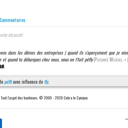
Commentaires
verbe intransitif.
ns dans les dômes des entreprises | quand ils s'aperçoivent que je vie
e et quand tu débarques chez nous, nous on t'fait péfly
(
Puissance Musicale
, «
.
 de
péfli
avec influence de
fly
.
. Tout l'argot des banlieues. © 2000 - 2026 Cobra le Cynique.