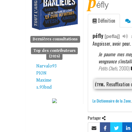
p
éfly
Définition
péfly
[peflaj]
Dernières consultations
Angoisser, avoir peur.
Top des contributeurs
Je paume mes moye
(2026)
vengeance s'install
Narvalo93
Petits Chefs
, 2000)
PION
Maxime
étym.
Resuffixation
s.93bnd
Le Dictionnaire de la Zone
Partager