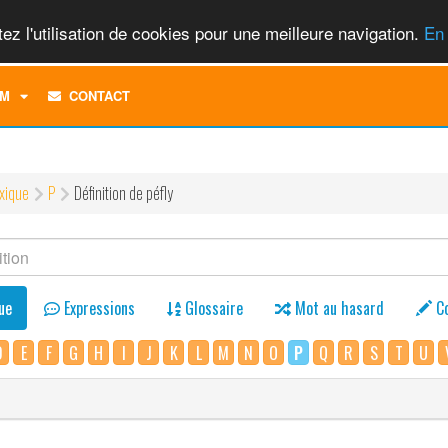
ez l'utilisation de cookies pour une meilleure navigation.
En 
TOGGLE
M
CONTACT
DROPDOWN
MENU
xique
P
Définition de péfly
ue
Expressions
Glossaire
Mot au hasard
C
D
E
F
G
H
I
J
K
L
M
N
O
P
Q
R
S
T
U