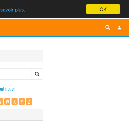
OK
savoir plus.
ontribuer
V
W
X
Y
Z