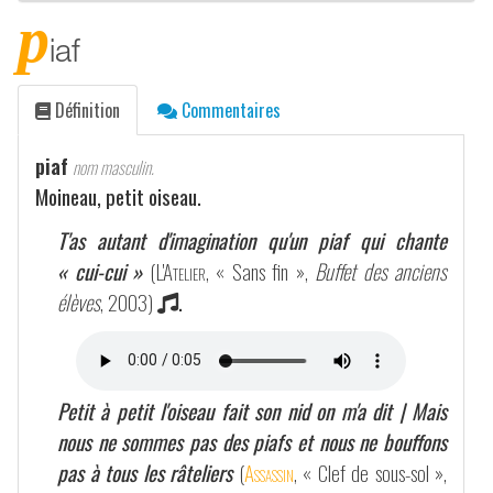
p
iaf
Définition
Commentaires
piaf
nom masculin.
Moineau, petit oiseau.
T'as autant d'imagination qu'un piaf qui chante
« cui-cui »
(
L'Atelier
, « Sans fin »,
Buffet des anciens
élèves
, 2003)
.
Petit à petit l'oiseau fait son nid on m'a dit | Mais
nous ne sommes pas des piafs et nous ne bouffons
pas à tous les râteliers
(
Assassin
, « Clef de sous-sol »,