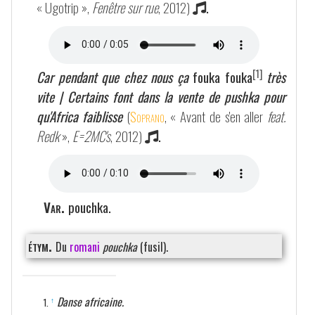
« Ugotrip »,
Fenêtre sur rue
, 2012)
.
[1]
Car pendant que chez nous ça
fouka fouka
très
vite | Certains font dans la vente de pushka pour
qu'Africa faiblisse
(
Soprano
, « Avant de s'en aller
feat.
Redk
»,
E=2MC's
, 2012)
.
Var.
pouchka.
étym.
Du
romani
pouchka
(fusil).
Danse africaine.
↑