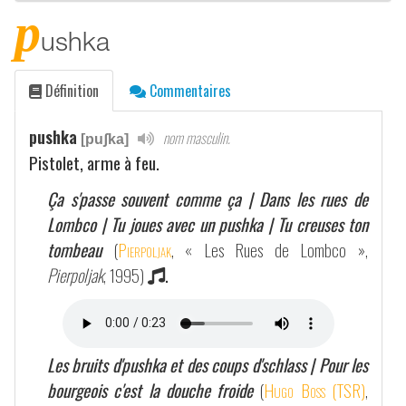
p
ushka
Définition
Commentaires
pushka
nom masculin.
[puʃka]
Pistolet, arme à feu.
Ça s'passe souvent comme ça | Dans les rues de
Lombco | Tu joues avec un pushka | Tu creuses ton
tombeau
(
Pierpoljak
, « Les Rues de Lombco »,
Pierpoljak
, 1995)
.
Les bruits d'pushka et des coups d'schlass | Pour les
bourgeois c'est la douche froide
(
Hugo Boss (TSR)
,