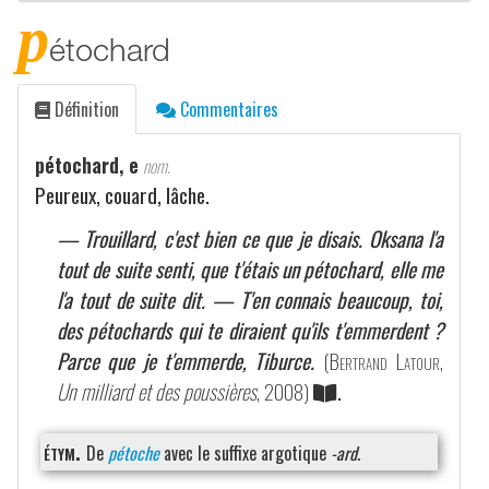
p
étochard
Définition
Commentaires
pétochard, e
nom.
Peureux, couard, lâche.
— Trouillard, c'est bien ce que je disais. Oksana l'a
tout de suite senti, que t'étais un pétochard, elle me
l'a tout de suite dit. — T'en connais beaucoup, toi,
des pétochards qui te diraient qu'ils t'emmerdent ?
Parce que je t'emmerde, Tiburce.
(
Bertrand Latour
,
Un milliard et des poussières
, 2008)
.
étym.
De
pétoche
avec le suffixe argotique
-ard
.