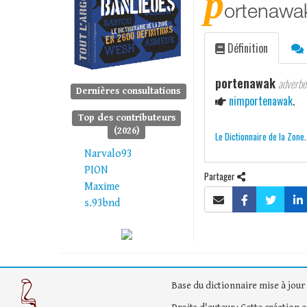
p
ortenawa
Définition
portenawak
adverbe
Dernières consultations
nimportenawak
.
Top des contributeurs
(2026)
Le Dictionnaire de la Zone
Narvalo93
PION
Partager
Maxime
s.93bnd
Base du dictionnaire mise à jour 