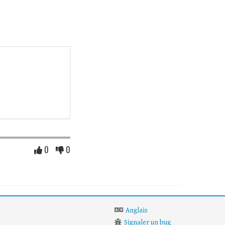
0
0
Anglais
Signaler un bug