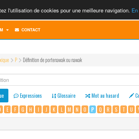
ez l'utilisation de cookies pour une meilleure navigation.
En 
TOGGLE
M
CONTACT
DROPDOWN
MENU
xique
P
Définition de portenawak ou nawak
ue
Expressions
Glossaire
Mot au hasard
C
D
E
F
G
H
I
J
K
L
M
N
O
P
Q
R
S
T
U