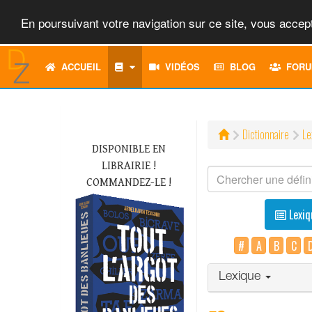
En poursuivant votre navigation sur ce site, vous accept
ACCUEIL
VIDÉOS
BLOG
FORU
Dictionnaire
Le
DISPONIBLE EN
LIBRAIRIE !
COMMANDEZ-LE !
Lexiq
#
A
B
C
Lexique