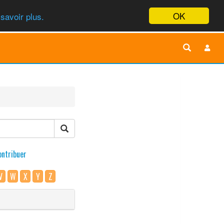
OK
savoir plus.
ontribuer
V
W
X
Y
Z