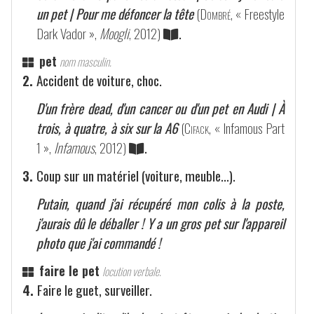
un pet | Pour me défoncer la tête
(
Dombré
, « Freestyle
Dark Vador »,
Moogli
, 2012)
.
pet
nom masculin.
2.
Accident de voiture, choc.
D'un frère dead, d'un cancer ou d'un pet en Audi | À
trois, à quatre, à six sur la A6
(
Cifack
, « Infamous Part
1 »,
Infamous
, 2012)
.
3.
Coup sur un matériel (voiture, meuble...).
Putain, quand j'ai récupéré mon colis à la poste,
j'aurais dû le déballer ! Y a un gros pet sur l'appareil
photo que j'ai commandé !
faire le pet
locution verbale.
4.
Faire le guet, surveiller.