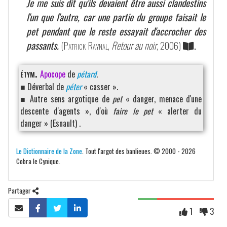
Je me suis dit qu'ils devaient être aussi clandestins
l'un que l'autre, car une partie du groupe faisait le
pet pendant que le reste essayait d'accrocher des
passants.
(
Patrick Raynal
,
Retour au noir
, 2006)
.
étym.
Apocope
de
pétard
.
■ Déverbal de
péter
« casser ».
■ Autre sens argotique de
pet
« danger, menace d'une
descente d'agents », d'où
faire le pet
« alerter du
danger » (Esnault) .
Le Dictionnaire de la Zone
. Tout l'argot des banlieues. © 2000 - 2026
Cobra le Cynique.
Partager
1
3