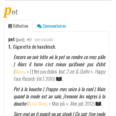
p
et
Définition
Commentaires
pet
nom masculin.
[pɛt]
1.
Cigarette de haschisch.
Encore un soir bête où le pet va rendre ce mec pâle
| Alors il fume c'est mieux qu'd'avoir pas d'shit
(
Nekfeu
, « L'Effet pas d'pilon
feat. 2-zer & Ouhhz
»,
Happy
Face Records Vol.1
, 2010)
.
Pet à la bouche | J'rappe mes seize à la cool | Mais
quand la mode est au sale, j'renvoie les nègres à la
douche
(
Alpha Wann
, « Mon job »,
Mon job
, 2012)
.
Sers-moi un ti punch ou un steak | Ce soir j'me roule