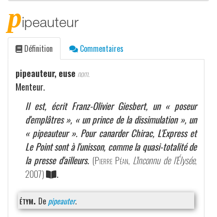
p
ipeauteur
Définition
Commentaires
pipeauteur, euse
nom.
Menteur.
Il est, écrit Franz-Olivier Giesbert, un « poseur
d'emplâtres », « un prince de la dissimulation », un
« pipeauteur ». Pour canarder Chirac, L'Express et
Le Point sont à l'unisson, comme la quasi-totalité de
la presse d'ailleurs.
(
Pierre Péan
,
L'Inconnu de l'Élysée
,
2007)
.
étym.
De
pipeauter
.