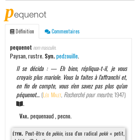
p
equenot
Définition
Commentaires
pequenot
nom masculin.
Paysan, rustre.
Syn.
pedzouille
.
Il se décida : — Eh bien, répliqua-t-il, je vous
croyais plus mariole. Vous la faites à l'affranchi et,
en fin de compte, vous n'en savez pas plus qu'un
péquenot…
(
Léo Malet
,
Recherché pour meurtre
, 1947)
.
Var.
pequenaud , pecno.
étym.
Peut-être de
pékin
, issu d'un radical
pekk
« petit,