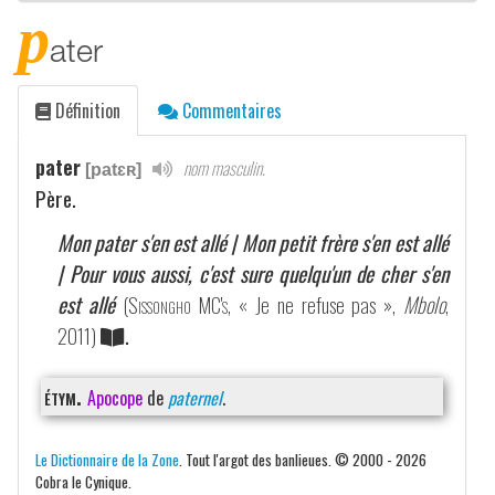
p
ater
Définition
Commentaires
pater
nom masculin.
[patɛʀ]
Père.
Mon pater s'en est allé | Mon petit frère s'en est allé
| Pour vous aussi, c'est sure quelqu'un de cher s'en
est allé
(
Sissongho MC's
, « Je ne refuse pas »,
Mbolo
,
2011)
.
étym.
Apocope
de
paternel
.
Le Dictionnaire de la Zone
. Tout l'argot des banlieues. © 2000 - 2026
Cobra le Cynique.