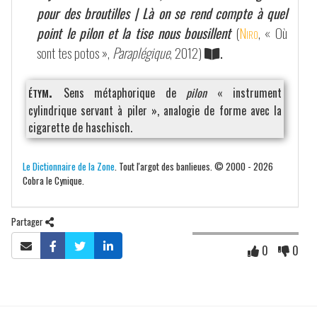
pour des broutilles | Là on se rend compte à quel
point le pilon et la tise nous bousillent
(
Niro
, « Où
sont tes potos »,
Paraplégique
, 2012)
.
étym.
Sens métaphorique de
pilon
« instrument
cylindrique servant à piler », analogie de forme avec la
cigarette de haschisch.
Le Dictionnaire de la Zone
. Tout l'argot des banlieues. © 2000 - 2026
Cobra le Cynique.
Partager
0
0