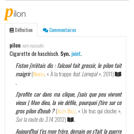
p
ilon
Définition
Commentaires
pilon
nom masculin.
Cigarette de haschisch.
Syn.
joint
.
Fiston j'm'étais dis : l'alcool fait grossir, le pilon fait
maigrir
(
Nekfeu
, « À la trappe
feat. Lomepal
», 2011)
.
J'profite car dans ma clique, j'sais que peu vivront
vieux | Mon dieu, la vie défile, pourquoi j'tire sur ce
gros pilon d'beuh ?
(
Jazzy Bazz
, « Un truc qui cloche »,
Sur la route du 3.14
, 2012)
.
Aujourd'hui t'es mon frère, demain on s'fait la guerre