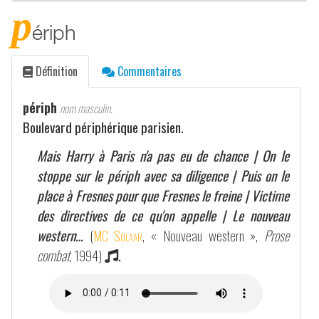
p
ériph
Définition
Commentaires
périph
nom masculin.
Boulevard périphérique parisien.
Mais Harry à Paris n'a pas eu de chance | On le
stoppe sur le périph avec sa diligence | Puis on le
place à Fresnes pour que Fresnes le freine | Victime
des directives de ce qu'on appelle | Le nouveau
western…
(
MC Solaar
, « Nouveau western »,
Prose
combat
, 1994)
.