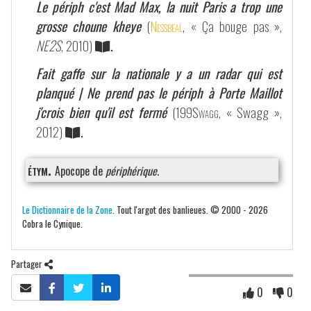
Le périph c'est Mad Max, la nuit Paris a trop une
grosse choune kheye
(
Nessbeal
, « Ça bouge pas »,
NE2S
, 2010)
.
Fait gaffe sur la nationale y a un radar qui est
planqué | Ne prend pas le périph à Porte Maillot
j'crois bien qu'il est fermé
(
199Swagg
, « Swagg »,
2012)
.
étym.
Apocope de
périphérique
.
Le Dictionnaire de la Zone
. Tout l'argot des banlieues. © 2000 - 2026
Cobra le Cynique.
Partager
0
0