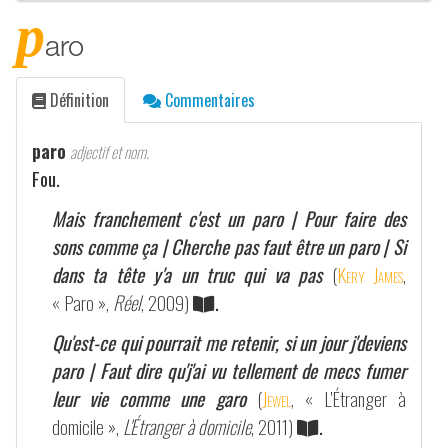
p
aro
Définition
Commentaires
paro
adjectif et nom.
Fou.
Mais franchement c'est un paro | Pour faire des
sons comme ça | Cherche pas faut être un paro | Si
dans ta tête y'a un truc qui va pas
(
Kery James
,
« Paro »,
Réel
, 2009)
.
Qu'est-ce qui pourrait me retenir, si un jour j'deviens
paro | Faut dire qu'j'ai vu tellement de mecs fumer
leur vie comme une garo
(
Jewel
, « L'Étranger à
domicile »,
L'Étranger à domicile
, 2011)
.