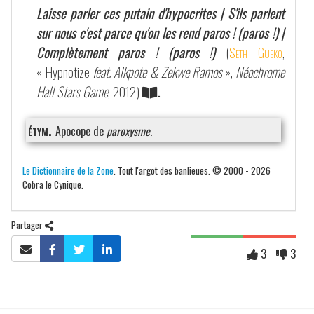
Laisse parler ces putain d'hypocrites | S'ils parlent
sur nous c'est parce qu'on les rend paros ! (paros !) |
Complètement paros ! (paros !)
(
Seth Gueko
,
« Hypnotize
feat. Alkpote & Zekwe Ramos
»,
Néochrome
Hall Stars Game
, 2012)
.
étym.
Apocope de
paroxysme
.
Le Dictionnaire de la Zone
. Tout l'argot des banlieues. © 2000 - 2026
Cobra le Cynique.
Partager
3
3